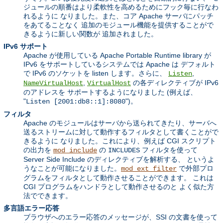
ジュールの順番はより柔軟性を高めるためにフック毎に行なわ
れるように なりました。また、コア Apache サーバにパッチ
をあてることなく 追加のモジュール機能を提供することがで
きるように新しい関数が 追加されました。
IPv6 サポート
Apache が使用している Apache Portable Runtime library が
IPv6 をサポートしているシステムでは Apache は デフォルト
で IPv6 のソケットを listen します。さらに、
,
Listen
,
の各ディレクティブが IPv6
NameVirtualHost
VirtualHost
のアドレスを サポートするようになりました (例えば、
"
")。
Listen [2001:db8::1]:8080
フィルタ
Apache のモジュールはサーバから送られてきたり、サーバへ
送るストリームに対して動作するフィルタとして書くことがで
きるように なりました。これにより、例えば CGI スクリプト
の出力を
の
フィルタを使って
mod_include
INCLUDES
Server Side Include のディレクティブを解析する、 というよ
うなことが可能になりました。
で外部プロ
mod_ext_filter
グラムをフィルタとして動作させることができます。 これは
CGI プログラムをハンドラとして動作させるのと よく似た方
法でできます。
多言語エラー応答
ブラウザへのエラー応答のメッセージが、SSI の文書を使って