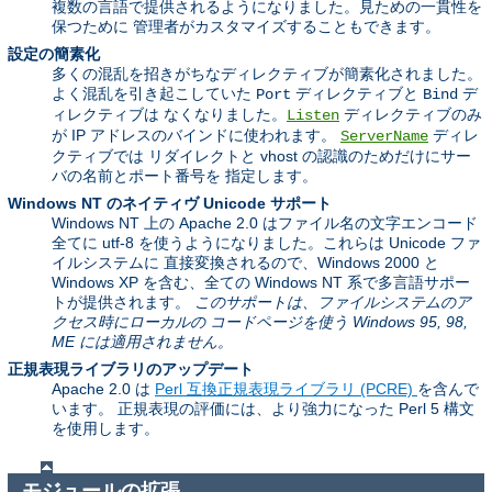
複数の言語で提供されるようになりました。見ための一貫性を
保つために 管理者がカスタマイズすることもできます。
設定の簡素化
多くの混乱を招きがちなディレクティブが簡素化されました。
よく混乱を引き起こしていた
ディレクティブと
デ
Port
Bind
ィレクティブは なくなりました。
ディレクティブのみ
Listen
が IP アドレスのバインドに使われます。
ディレ
ServerName
クティブでは リダイレクトと vhost の認識のためだけにサー
バの名前とポート番号を 指定します。
Windows NT のネイティヴ Unicode サポート
Windows NT 上の Apache 2.0 はファイル名の文字エンコード
全てに utf-8 を使うようになりました。これらは Unicode ファ
イルシステムに 直接変換されるので、Windows 2000 と
Windows XP を含む、全ての Windows NT 系で多言語サポー
トが提供されます。
このサポートは、ファイルシステムのア
クセス時にローカルの コードページを使う Windows 95, 98,
ME には適用されません。
正規表現ライブラリのアップデート
Apache 2.0 は
Perl 互換正規表現ライブラリ (PCRE)
を含んで
います。 正規表現の評価には、より強力になった Perl 5 構文
を使用します。
モジュールの拡張