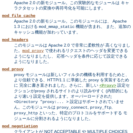
Apache 2.0 の新モジュール。この実験的なモジュールは キャ
ラクタセットの変換や再符号化を可能にします。
mod_file_cache
Apache 2.0 の新モジュール。このモジュールには、 Apache
1.3 における
機能が含まれ、 また、追加の
mod_mmap_static
キャッシュ機能が加わっています。
mod_headers
このモジュールは Apache 2.0 で非常に柔軟性が 高くなりまし
た。
で使われるリクエストのヘッダを変更できる
mod_proxy
ようになりましたし、 応答ヘッダを条件に応じて設定できる
ようになりました。
mod_proxy
proxy モジュールは新しいフィルタの機構を利用するためと、
より信頼できる、HTTP/1.1 に準拠した proxy を実装するため
に 完全に書き直されました。さらに、新しい
設定セ
<Proxy>
クションがproxy されるサイトのより読みやすく (内部的にも
より速い) 設定を提供します。オーバーロードされた
設定はサポートされていませ
<Directory "proxy:... >
ん。このモジュールは
,
,
proxy_connect
proxy_ftp
といった、特定のプロトコルをサポートする モ
proxy_http
ジュールに分割されるようになりました。
mod_negotiation
クライアントが NOT ACCEPTABLE や MULTIPLE CHOICES