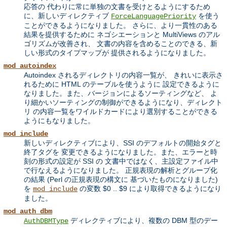
応答の 代わりに常に単独の文書を受けとるようにするため
に、新しいディレクティブ
を使う
ForceLanguagePriority
ことができるようになりました。 さらに、より一貫性のある
結果を提供するために ネゴシエーションと MultiViews のアル
ゴリズムが改善され、 文書の内容を含めることのできる、新
しい形式のタイプマップが 提供されるようになりました。
mod_autoindex
Autoindex されるディレクトリの内容一覧が、 きれいに表示さ
れるために HTML のテーブルを使うように 設定できるように
なりました。また、バージョンによるソーティングなど、 よ
り細かいソーティングの制御ができるようになり、ディレクト
リ の内容一覧をワイルドカードにより選別することができる
ようにもなりました。
mod_include
新しいディレクティブにより、SSI のデフォルトの開始タグと
終了タグを 変更できるようになりました。また、エラーと時
刻の形式の設定が SSI の 文書中ではなく、主設定ファイル中
で行なえるようになりました。 正規表現の解析とグループ化
の結果 (Perl の正規表現の構文に 基づいたものになりました)
を
の変数 $0 .. $9 により取得できるようになり
mod_include
ました。
mod_auth_dbm
ディレクティブにより、複数の DBM 型のデー
AuthDBMType