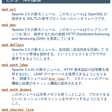
mod_ssl
Apache 2.0 の新モジュール。このモジュールは OpenSSL が
提供する SSL/TLS 暗号プロトコルへのインタフェースです。
mod_dav
Apache 2.0 の新モジュール。このモジュールはウェブコンテ
ンツを 送り、維持するための規格 HTTP Distributed Authoring
and Versioning (DAV) を実装しています。
mod_deflate
Apache 2.0 の新モジュール。送信前に送信内容を圧縮して ネ
ットワーク帯域を節約する、というリクエストをブラウザが
要求できるようにします。
mod_auth_ldap
Apache 2.0.41 の新モジュール。HTTP 基本認証の証明書を保
存するのに、 LDAP データベースを使用できるようになりま
す。 関連モジュールの
で、 コネクションのプール
mod_ldap
機能と結果のキャッシュ機能が提供されます。
mod_auth_digest
このモジュールは共有メモリを使うことにより、プロセスをま
たいだ セッションのキャッシュをサポートするようになりま
した。
mod_charset_lite