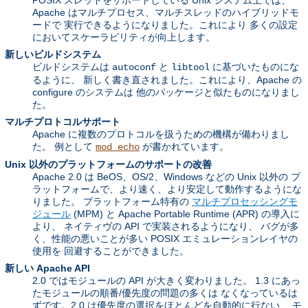
POSIX スレッドをサポートしている Unix システム上では、
Apache はマルチプロセス、マルチスレッドのハイブリッドモ
ードで 実行できるようになりました。これにより 多くの設定
においてスケーラビリティが向上します。
新しいビルドシステム
ビルドシステムは
と
に基づいたものにな
autoconf
libtool
るように、 新しく書き直されました。これにより、Apache の
configure のシステムは 他のパッケージと似たものになりまし
た。
マルチプロトコルサポート
Apache に複数のプロトコルを扱うための機構が備わりまし
た。 例として
が書かれています。
mod_echo
Unix 以外のプラットフォームのサポートの改善
Apache 2.0 は BeOS、OS/2、Windows などの Unix 以外の プ
ラットフォームで、より速く、より安定して動作するようにな
りました。 プラットフォーム特有の
マルチプロセッシングモ
ジュール
(MPM) と Apache Portable Runtime (APR) の導入に
より、 ネイティヴの API で実装されるようになり、 バグが多
く、性能の悪いことが多い POSIX エミュレーションレイヤの
使用を 回避することができました。
新しい Apache API
2.0 ではモジュールの API が大きく変わりました。 1.3 にあっ
たモジュールの順番/優先度の問題の多くは なくなっているは
ずです。2.0 は優先度の選択をほとんどを自動的に行ない、 モ