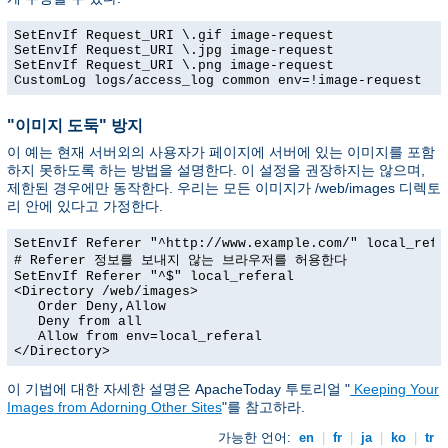
SetEnvIf Request_URI \.gif image-request

SetEnvIf Request_URI \.jpg image-request

SetEnvIf Request_URI \.png image-request

CustomLog logs/access_log common env=!image-request
"이미지 도둑" 방지
이 예는 현재 서버외의 사용자가 페이지에 서버에 있는 이미지를 포함
하지 못하도록 하는 방법을 설명한다. 이 설정을 권장하지는 않으며,
제한된 경우에만 동작한다. 우리는 모든 이미지가 /web/images 디렉토
리 안에 있다고 가정한다.
SetEnvIf Referer "^http://www.example.com/" local_refer
# Referer 정보를 보내지 않는 브라우저를 허용한다

SetEnvIf Referer "^$" local_referal

<Directory /web/images>

   Order Deny,Allow

   Deny from all

   Allow from env=local_referal

</Directory>
이 기법에 대한 자세한 설명은 ApacheToday 투토리얼 "
Keeping Your
Images from Adorning Other Sites
"를 참고하라.
가능한 언어:
en
|
fr
|
ja
|
ko
|
tr