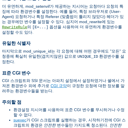
더 유연하게, mod_setenvif가 제공하는 지시어는 요청마다 요청의 특
징에 따라 환경변수를 설정한다. 예를 들어, 특정 브라우저로 (User-
Agent) 요청하거나 특정 Referer (맞춤법이 틀리지 않았다) 헤더가 있
는 경우에만 변수를 설정할 수 있다. 심지어 mod_rewrite에 있는
의
옵션을 사용하여 더 유연하게 환경변수를
RewriteRule
[E=...]
설정할 수도 있다.
유일한 식별자
마지막으로 mod_unique_id는 각 요청에 대해 어떤 경우에도 "모든" 요
청중에 확실히 유일한(겹치지않은) 값으로
환경변수를 설
UNIQUE_ID
정한다.
표준 CGI 변수
CGI 스크립트와 SSI 문서는 아파치 설정에서 설정하였거나 쉘에서 가
져온 환경변수 외에 추가로
CGI 규약
이 규정한 요청에 대한 정보를 알
려주는 환경변수들을 받는다.
주의할 점
환경설정 지시어를 사용하여 표준 CGI 변수를 무시하거나 수정
할 수 없다.
suexec
가 CGI 스크립트를 실행하는 경우, 시작하기전에 CGI 스
크립트의 환경은
안전한
변수들만 가지도록 청소된다.
안전한