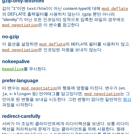
gzip-only-text/html
값이 "1"이면
이 아닌 content-type에 대해
text/html
mod_deflate
의 DEFLATE 출력필터를 사용하지 않는다. (gzip 뿐만 아니라
"identity"가 아닌 모든 인코딩의) 정적으로 압축한 파일의 경우에도
은 이 변수를 참고한다.
mod_negotiation
no-gzip
이 옵션을 설정하면
의
필터를 사용하지 않고,
mod_deflate
DEFLATE
은 인코딩된 자원을 보내지 않는다.
mod_negotiation
nokeepalive
를 무시한다.
KeepAlive
prefer-language
이 변수는
의 행동에 영향을 미친다. 변수가 (
,
mod_negotiation
en
,
등) 언어태그를 담고있다면,
는 그
ja
x-klingon
mod_negotiation
언어로 된 변형을 보내길 시도한다. 그런 변형이 없다면 일반적인
협상
과정을 시작한다.
redirect-carefully
서버가 더 조심히 클라이언트에게 리다이렉션을 보낸다. 보통 리다이
렉션을 처리하는데 문제가 있는 클라이언트을 위해 사용한다. 원래