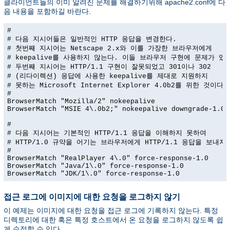
클라이언트들의 이미 알려진 문제를 해결하기위해 apache2.conf에 다
음 내용을 포함하길 바란다.
#

# 다음 지시어들은 일반적인 HTTP 응답을 변경한다.

# 첫번째 지시어는 Netscape 2.x와 이를 가장한 브라우저에게

# keepalive를 사용하지 않는다. 이들 브라우저 구현에 문제가 있다
# 두번째 지시어는 HTTP/1.1 구현이 잘못되었고 301이나 302

# (리다이렉션) 응답에 사용한 keepalive를 제대로 지원하지

# 못하는 Microsoft Internet Explorer 4.0b2를 위한 것이다.

#

BrowserMatch "Mozilla/2" nokeepalive

BrowserMatch "MSIE 4\.0b2;" nokeepalive downgrade-1.0 f
#

# 다음 지시어는 기본적인 HTTP/1.1 응답을 이해하지 못하여

# HTTP/1.0 규약을 어기는 브라우저에게 HTTP/1.1 응답을 보내지 
#

BrowserMatch "RealPlayer 4\.0" force-response-1.0

BrowserMatch "Java/1\.0" force-response-1.0

BrowserMatch "JDK/1\.0" force-response-1.0
접근 로그에 이미지에 대한 요청을 로그하지 않기
이 예제는 이미지에 대한 요청을 접근 로그에 기록하지 않는다. 특정
디렉토리에 대한 혹은 특정 호스트에서 온 요청을 로그하지 않도록 쉽
게 수정할 수 있다.