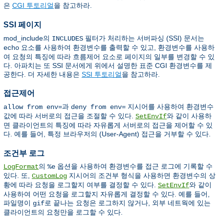
은
CGI 투토리얼
을 참고하라.
SSI 페이지
mod_include의
필터가 처리하는 서버파싱 (SSI) 문서는
INCLUDES
요소를 사용하여 환경변수를 출력할 수 있고, 환경변수를 사용하
echo
여 요청의 특징에 따라 흐름제어 요소로 페이지의 일부를 변경할 수 있
다. 아파치는 또 SSI 문서에게 위에서 설명한 표준 CGI 환경변수를 제
공한다. 더 자세한 내용은
SSI 투토리얼
을 참고하라.
접근제어
과
지시어를 사용하여 환경변수
allow from env=
deny from env=
값에 따라 서버로의 접근을 조절할 수 있다.
와 같이 사용하
SetEnvIf
면 클라이언트의 특징에 따라 자유롭게 서버로의 접근을 제어할 수 있
다. 예를 들어, 특정 브라우저의 (User-Agent) 접근을 거부할 수 있다.
조건부 로그
의
옵션을 사용하여 환경변수를 접근 로그에 기록할 수
LogFormat
%e
있다. 또,
지시어의 조건부 형식을 사용하면 환경변수의 상
CustomLog
황에 따라 요청을 로그할지 여부를 결정할 수 있다.
와 같이
SetEnvIf
사용하여 어떤 요청을 로그할지 자유롭게 결정할 수 있다. 예를 들어,
파일명이
로 끝나는 요청은 로그하지 않거나, 외부 네트웍에 있는
gif
클라이언트의 요청만을 로그할 수 있다.