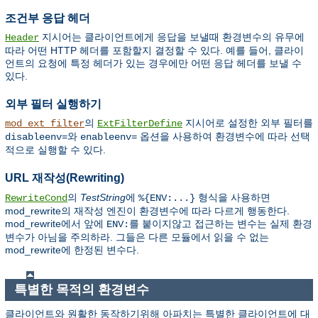
조건부 응답 헤더
지시어는 클라이언트에게 응답을 보낼때 환경변수의 유무에
Header
따라 어떤 HTTP 헤더를 포함할지 결정할 수 있다. 예를 들어, 클라이
언트의 요청에 특정 헤더가 있는 경우에만 어떤 응답 헤더를 보낼 수
있다.
외부 필터 실행하기
의
지시어로 설정한 외부 필터를
mod_ext_filter
ExtFilterDefine
와
옵션을 사용하여 환경변수에 따라 선택
disableenv=
enableenv=
적으로 실행할 수 있다.
URL 재작성(Rewriting)
의
TestString
에
형식을 사용하면
RewriteCond
%{ENV:...}
mod_rewrite의 재작성 엔진이 환경변수에 따라 다르게 행동한다.
mod_rewrite에서 앞에
를 붙이지않고 접근하는 변수는 실제 환경
ENV:
변수가 아님을 주의하라. 그들은 다른 모듈에서 읽을 수 없는
mod_rewrite에 한정된 변수다.
특별한 목적의 환경변수
클라이언트와 원활한 동작하기위해 아파치는 특별한 클라이언트에 대